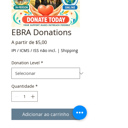
EBRA Donations
Preço
A partir de
$5,00
promocional
IPI / ICMS / ISS não incl.
|
Shipping
Donation Level
*
Quantidade
*
Adicionar ao carrinho