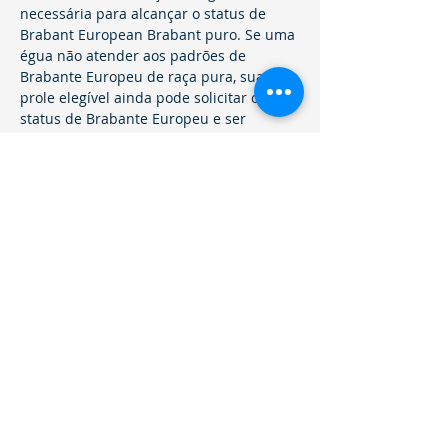
necessária para alcançar o status de
Brabant European Brabant puro. Se uma
égua não atender aos padrões de
Brabante Europeu de raça pura, sua
prole elegível ainda pode solicitar o
status de Brabante Europeu e ser
avaliada caso a caso.
BAIXAR FORMULÁRIO DE IMPRESSÃO
LEIA SOBRE AVALIAÇÕES PADRÃO DE RAÇA
Próxima página: Diretrizes para fotos e vídeos
Refund Policy
l
Cancellation Policy
l
Shipping
Policy
l
Terms & Conditions
l
Privacy Policy
l
407 Woodland Rd Mercer, PA 16137
© 2021 European Brabant Registry of
America