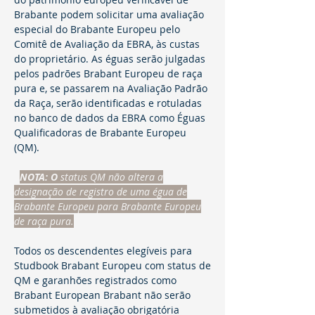
Brabante podem solicitar uma avaliação
especial do Brabante Europeu pelo
Comitê de Avaliação da EBRA, às custas
do proprietário. As éguas serão julgadas
pelos padrões Brabant Europeu de raça
pura e, se passarem na Avaliação Padrão
da Raça, serão identificadas e rotuladas
no banco de dados da EBRA como Éguas
Qualificadoras de Brabante Europeu
(QM).
NOTA: O
status QM não altera a
designação de registro de uma égua de
Brabante Europeu para Brabante Europeu
de raça pura.
Todos os descendentes elegíveis para
Studbook Brabant Europeu com status de
QM e garanhões registrados como
Brabant European Brabant não serão
submetidos à avaliação obrigatória